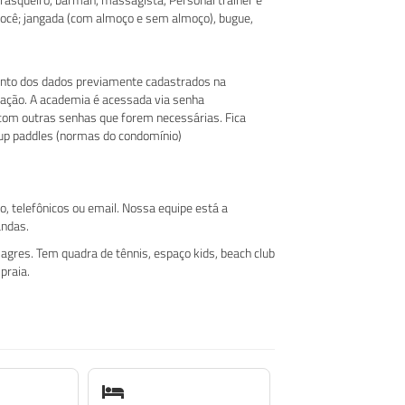
ocê; jangada (com almoço e sem almoço), bugue,
ento dos dados previamente cadastrados na
icação. A academia é acessada via senha
 com outras senhas que forem necessárias. Fica
dup paddles (normas do condomínio)
o, telefônicos ou email. Nossa equipe está a
andas.
gres. Tem quadra de tênnis, espaço kids, beach club
praia.