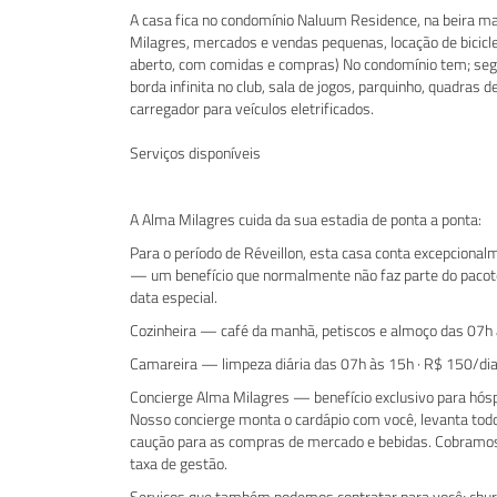
A casa fica no condomínio Naluum Residence, na beira ma
Milagres, mercados e vendas pequenas, locação de bicicle
aberto, com comidas e compras) No condomínio tem; segu
borda infinita no club, sala de jogos, parquinho, quadras d
carregador para veículos eletrificados.
Serviços disponíveis
A Alma Milagres cuida da sua estadia de ponta a ponta:
Para o período de Réveillon, esta casa conta excepcional
— um benefício que normalmente não faz parte do pacote
data especial.
Cozinheira — café da manhã, petiscos e almoço das 07h 
Camareira — limpeza diária das 07h às 15h · R$ 150/di
Concierge Alma Milagres — benefício exclusivo para hós
Nosso concierge monta o cardápio com você, levanta todo
caução para as compras de mercado e bebidas. Cobramos
taxa de gestão.
Serviços que também podemos contratar para você; churr