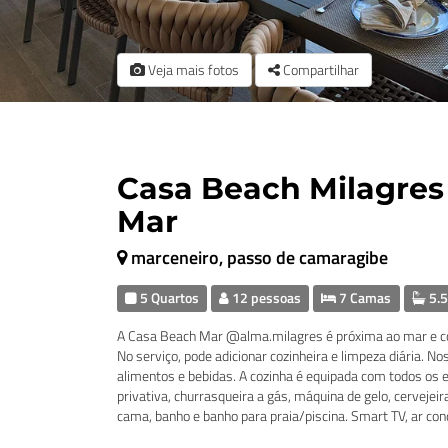
Veja mais fotos
Compartilhar
Casa Beach Milagres
Mar
marceneiro, passo de camaragibe
5 Quartos
12 pessoas
7 Camas
5.5
A Casa Beach Mar @alma.milagres é próxima ao mar e c
No serviço, pode adicionar cozinheira e limpeza diária. N
alimentos e bebidas. A cozinha é equipada com todos os 
privativa, churrasqueira a gás, máquina de gelo, cervejei
cama, banho e banho para praia/piscina. Smart TV, ar con