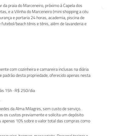
r da praia do Marceneiro, próximo à Capela dos
tas, e a Vilinha do Marceneiro (mini shopping a céu
rança e portaria 24 horas, academia, piscina de
e futebol/beach tênis e tênis, além de lavanderia e
mente com cozinheira e camareira inclusas na diária
 padrão desta propriedade, oferecido apenas nesta
às 15h · R$ 250/dia
a
pedes da Alma Milagres, sem custo de serviço.
s os custos previamente e solicita um depósito
 apenas 10% sobre o valor total das compras como
asqueiro, barman, massagista, Personal trainer e