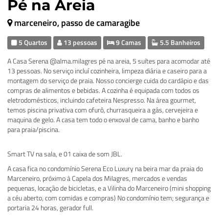
Pé na Areia
marceneiro, passo de camaragibe
5 Quartos
13 pessoas
9 Camas
5.5 Banheiros
A Casa Serena @alma.milagres pé na areia, 5 suítes para acomodar até
13 pessoas. No serviço incluí cozinheira, limpeza diária e caseiro para a
montagem do serviço de praia. Nosso concierge cuida do cardápio e das
compras de alimentos e bebidas. A cozinha é equipada com todos os
eletrodomésticos, incluindo cafeteira Nespresso. Na área gourmet,
temos piscina privativa com ofurô, churrasqueira a gás, cervejeira e
maquina de gelo. A casa tem todo o enxoval de cama, banho e banho
para praia/piscina.
Smart TV na sala, e 01 caixa de som JBL.
A casa fica no condomínio Serena Eco Luxury na beira mar da praia do
Marceneiro, próximo à Capela dos Milagres, mercados e vendas
pequenas, locação de bicicletas, e a Vilinha do Marceneiro (mini shopping
a céu aberto, com comidas e compras) No condomínio tem; segurança e
portaria 24 horas, gerador full.