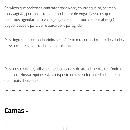
Serviços que podemos contratar para você; churrasqueiro, barman,
massagista, personal trainer e professor de yoga. Passeios que
podemos agendar para você; jangada (com almoço e sem almoço),
bugue, passeio para ver o peixe boi e paraglider.
Para ingressar no condomínio/casa é feito o reconhecimento dos dados
previamente cadastrados na plataforma.
Para nos contatar, utilize os nossos canais de atendimento, telefônicos
ou email. Nossa equipe está a disposição para solucionar todas as suas
eventuais demandas.
...........................................................................................................................................
....................................................................................
Camas