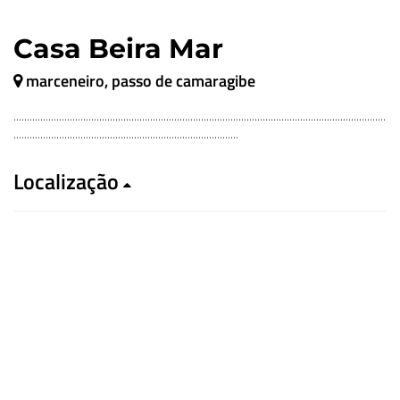
Casa Beira Mar
marceneiro, passo de camaragibe
...........................................................................................................................................
....................................................................................
Localização